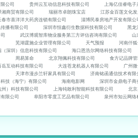
有限公司
贵州云互动信息科技有限公司
上海亿佳睿电子
译湘商贸有限公司
瑞丽市卓朗珠宝店
江苏金百莲文化发
长春市喜洋洋大药房连锁有限公司
淄博民泰房地产开发有限公
化传播有限公司
深圳市恒鑫衍生数据科技有限公司
黑龙
公司
武汉博观智库物业服务第三方评估咨询有限公司
山
司
芜湖霆施企业管理有限公司
天气预报
河南仟狐
指（深圳）信息科技有限公司
海口恩浩尔网络科技有限公司
司
周易算命
北京翔佩科技有限公司
食方记品牌管
百岳互动科技有限公司
大连苍龙机器人有限公司
广州微
司
天津市漫步兰轩家具有限公司
济南铭函通信技术有限
络科技（海宁）有限公司
海南电影网
深圳市金鼎电子商
杭州）科技有限公司
上海钝敢利智能科技有限公司
北京
理有限公司
阜阳市零度工艺品有限公司
泉州市知云网络